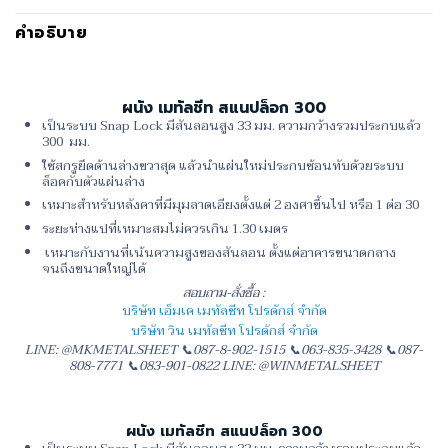
คำอธิบาย
ผนัง เมทัลชีท สแนปล็อก 300
เป็นระบบ Snap Lock มีสันลอนสูง 33 มม. ความกว้างรวมประกบแล้ว
300 มม.
ใช้สกรูยึดด้านล่างขวาสุด แล้วนำแผ่นใหม่ประกบซ้อนทับด้วยระบบ
ล็อคกับตัวแผ่นล่าง
เหมาะสำหรับหลังคาที่มีมุมลาดเอียงตั้งแต่ 2 องศาขึ้นไป หรือ 1 ต่อ 30
ระยะห่างแปที่เหมาะสมไม่ควรเกิน 1.30 เมตร
เหมาะกับงานที่เน้นความสูงของสันลอน ตั้งแต่อาคารขนาดกลาง
จนถึงขนาดใหญ่ได้
สอบถาม-สั่งซื้อ :
บริษัท เอ็มเค เมทัลชีท โปรดักส์ จำกัด
บริษัท วิน เมทัลชีท โปรดักส์ จำกัด
LINE: @MKMETALSHEET 📞087-8-902-1515 📞063-835-3428 📞087-
808-7771 📞083-901-0822 LINE: @WINMETALSHEET
ผนัง เมทัลชีท สแนปล็อก 300