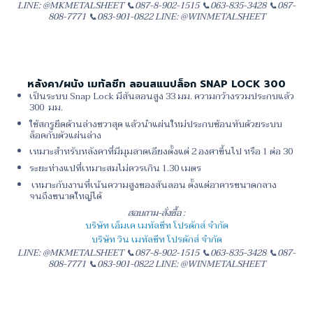
LINE: @MKMETALSHEET 📞087-8-902-1515 📞063-835-3428 📞087-
808-7771 📞083-901-0822 LINE: @WINMETALSHEET
หลังคา/ผนัง เมทัลชีท ลอนสแนปล็อก SNAP LOCK 300
เป็นระบบ Snap Lock มีสันลอนสูง 33 มม. ความกว้างรวมประกบแล้ว
300 มม.
ใช้สกรูยึดด้านล่างขวาสุด แล้วนำแผ่นใหม่ประกบซ้อนทับด้วยระบบ
ล็อคกับตัวแผ่นล่าง
เหมาะสำหรับหลังคาที่มีมุมลาดเอียงตั้งแต่ 2 องศาขึ้นไป หรือ 1 ต่อ 30
ระยะห่างแปที่เหมาะสมไม่ควรเกิน 1.30 เมตร
เหมาะกับงานที่เน้นความสูงของสันลอน ตั้งแต่อาคารขนาดกลาง
จนถึงขนาดใหญ่ได้
สอบถาม-สั่งซื้อ :
บริษัท เอ็มเค เมทัลชีท โปรดักส์ จำกัด
บริษัท วิน เมทัลชีท โปรดักส์ จำกัด
LINE: @MKMETALSHEET 📞087-8-902-1515 📞063-835-3428 📞087-
808-7771 📞083-901-0822 LINE: @WINMETALSHEET