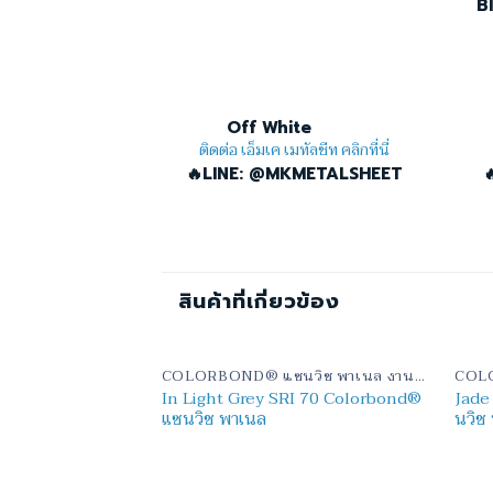
B
Off White
ติดต่อ เอ็มเค เมทัลชีท คลิกที่นี่
🔥LINE: @MKMETALSHEET

สินค้าที่เกี่ยวข้อง
COLORBOND® แซนวิช พาเนล งานผนังภายในภายนอก
In Light Grey SRI 70 Colorbond®
Jade
แซนวิช พาเนล
นวิช