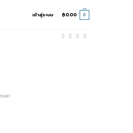
เข้าสู่ระบบ
฿
0.00
0
ยนอก