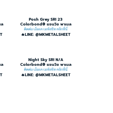
Posh Grey SRI 23
นล
Colorbond® แซนวิช พาเนล
ติดต่อ เอ็มเค เมทัลชีท คลิกที่นี่
ET
🔥LINE: @MKMETALSHEET
Night Sky SRI N/A
นล
Colorbond® แซนวิช พาเนล
ติดต่อ เอ็มเค เมทัลชีท คลิกที่นี่
ET
🔥LINE: @MKMETALSHEET