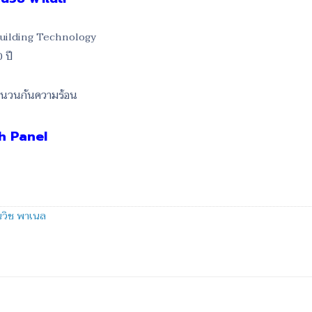
 Building Technology
 ปี
บฉนวนกันความร้อน
h Panel
วิช พาเนล