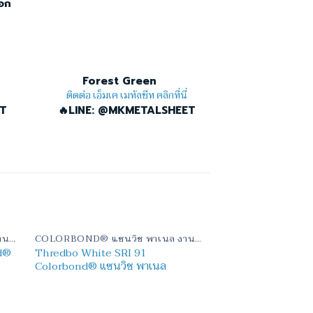
อก
Forest Green
ติดต่อ เอ็มเค เมทัลชีท คลิกที่นี่
ET
🔥LINE: @MKMETALSHEET
COLORBOND® แซนวิช พาเนล งานผนังภายในภายนอก
COLORBOND® แซนวิช พาเนล งานผนังภายในภายนอก
nd®
Thredbo White SRI 91
Colorbond® แซนวิช พาเนล