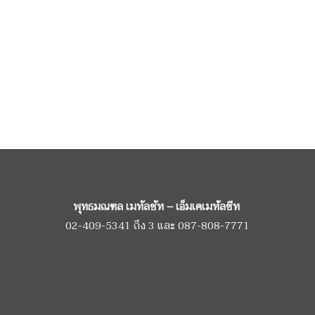
พุทธมณฑล เมทัลชัท – เอ็มเคเมทัลชีท
02-409-5341 ถึง 3
และ
087-808-7771